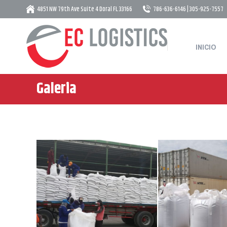
4851 NW 79th Ave Suite 4 Doral FL 33166
786-636-6146 | 305-925-7557
INICIO
INICIO
Galeria