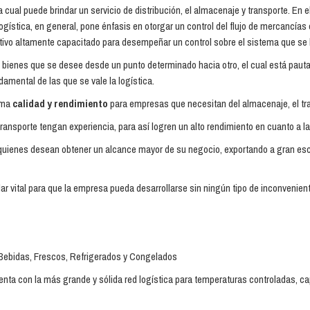
cual puede brindar un servicio de distribución, el almacenaje y transporte. En e
gística, en general, pone énfasis en otorgar un control del flujo de mercancías o
tivo altamente capacitado para desempeñar un control sobre el sistema que se 
 bienes que se desee desde un punto determinado hacia otro, el cual está pauta
amental de las que se vale la logística.
ima
calidad y rendimiento
para empresas que necesitan del almacenaje, el tran
transporte tengan experiencia, para así logren un alto rendimiento en cuanto a la p
uienes desean obtener un alcance mayor de su negocio, exportando a gran escal
ar vital para que la empresa pueda desarrollarse sin ningún tipo de inconvenient
, Bebidas, Frescos, Refrigerados y Congelados
nta con la más grande y sólida red logística para temperaturas controladas, ca