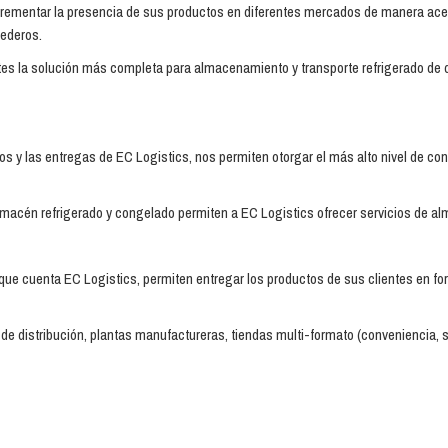
crementar la presencia de sus productos en diferentes mercados de manera acelera
cederos.
ientes la solución más completa para almacenamiento y transporte refrigerado 
os y las entregas de EC Logistics, nos permiten otorgar el más alto nivel de con
lmacén refrigerado y congelado permiten a EC Logistics ofrecer servicios de alm
on que cuenta EC Logistics, permiten entregar los productos de sus clientes en 
de distribución, plantas manufactureras, tiendas multi-formato (conveniencia, 